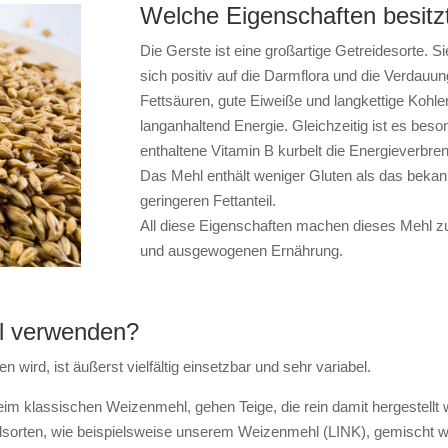
Welche Eigenschaften besit
Die Gerste ist eine großartige Getreidesorte. Sie
sich positiv auf die Darmflora und die Verdauu
Fettsäuren, gute Eiweiße und langkettige Kohle
langanhaltend Energie. Gleichzeitig ist es beso
enthaltene Vitamin B kurbelt die Energieverbre
Das Mehl enthält weniger Gluten als das beka
geringeren Fettanteil.
All diese Eigenschaften machen dieses Mehl z
und ausgewogenen Ernährung.
l verwenden?
ird, ist äußerst vielfältig einsetzbar und sehr variabel.
 beim klassischen Weizenmehl, gehen Teige, die rein damit hergestellt
lsorten, wie beispielsweise unserem Weizenmehl (LINK), gemischt 